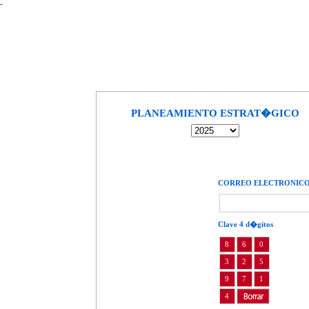
-
PLANEAMIENTO ESTRAT�GICO
CORREO ELECTRONIC
Clave 4 d�gitos
8
6
0
3
2
5
9
7
1
4